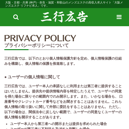
大阪・京都・兵庫 (神戸)・奈良・滋賀・和歌山のメンズエステの高収入求人サイト「大阪メ
ンズエステ リフナビ求人」です。
検
メ
索
ニ
ュ
ー
プライバシーポリシーについて
三行広告では、以下のとおり個人情報保護方針を定め、個人情報保護の仕組
みを構築し、個人情報の保護を推進致します。
● ユーザーの個人情報に関して
三行広告では、ユーザー本人の承諾なしに利用または第三者に提供すること
はいたしません。提供先や提供情報内容を特定したうえで、ユーザーの同意
を得た場合に限りその範囲内でのみ開示します。また、いかなる場合も、 口
座番号やクレジットカード番号などをお聞きすることはありません。これら
個人情報の取り扱いに関して外部に委託をすることはありません。 ただし、
以下の場合は、関係法令に反しない範囲で、ユーザーの同意なくユーザーの
個人情報を開示することがあります。
ユーザー本人から第三者への開示または提供を求められた場合