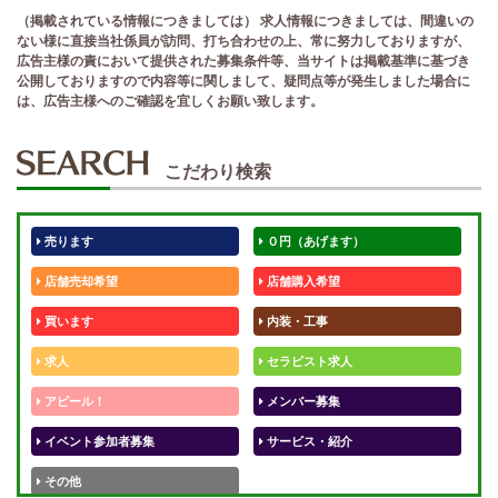
（掲載されている情報につきましては） 求人情報につきましては、間違いの
ない様に直接当社係員が訪問、打ち合わせの上、常に努力しておりますが、
広告主様の責において提供された募集条件等、当サイトは掲載基準に基づき
公開しておりますので内容等に関しまして、疑問点等が発生しました場合に
は、広告主様へのご確認を宜しくお願い致します。
こだわり検索
売ります
０円（あげます）
店舗売却希望
店舗購入希望
買います
内装・工事
求人
セラピスト求人
アピール！
メンバー募集
イベント参加者募集
サービス・紹介
その他
テストくん