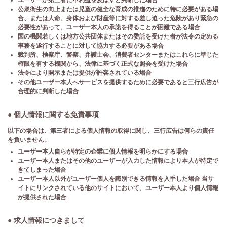
ユーザーが第三者に不利益を及ぼすと判断した場合
公衆衛生の向上または児童の健全な育成の推進のために特に必要がある場
合、または人命、身体および財産等に対する差し迫った危険があり緊急の
必要性があって、ユーザー本人の承諾を得ることが困難である場合
国の機関若しくは地方公共団体またはその委託を受けた者が法令の定める
事務を遂行することに対して協力する必要がある場合
裁判所、検察庁、警察、弁護士会、消費者センターまたはこれらに準じた
権限を有する機関から、法律に基づく正式な照会を受けた場合
法令により開示または提供が許容されている場合
その他ユーザー本人へサービスを提供するために必要であると三行広告が
合理的に判断した場合
● 個人情報に関する免責事項
以下の場合は、第三者による個人情報の取得に関し、三行広告は何らの責任
を負いません。
ユーザー本人自らが特定の企業に個人情報を明らかにする場合
ユーザー本人またはその他のユーザーが入力した情報により本人が特定で
きてしまった場合
ユーザー本人以外がユーザー個人を識別できる情報を入手した場合 当サ
イトにリンクされている他のサイトにおいて、ユーザー本人より個人情報
が提供された場合
● 求人情報につきまして